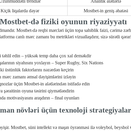
Uzunmüddətli trendlər
Analitik alətlərlə
Kiçik liqalarda dəyər
Mostbet-in geniş əhatəsi
Mostbet-də fiziki oyunun riyaziyyatı
idmandır. Mostbet-də reqbi mərcləri üçün topa sahiblik faizi, cərimə zərb
latforma canlı mərc zamanı bu metrikləri vizuallaşdırır, sizə sürətli qərar
 təhlil edin – yüksək temp daha çox xal deməkdir
qalarının siyahısını yoxlayın – Super Rugby, Six Nations
iki üstünlük faktorlarını nəzərdən keçirin
ı mərc zamanı əmsal dəyişimlərini izləyin
oqnozlar üçün Mostbet-in alətlərindən istifadə edin
 şəraitinin oyuna təsirini qiymətləndirin
a motivasiyasını araşdırın – final oyunları
man növləri üçün texnoloji strategiyala
şir. Mostbet, süni intellekt və maşın öyrənməsi ilə voleybol, beysbol 