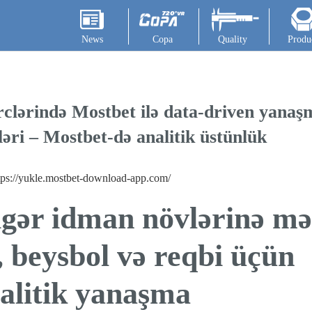
News
Copa
Quality
Produ
clərində Mostbet ilə data-driven yanaş
əri – Mostbet-də analitik üstünlük
tps://yukle.mostbet-download-app.com/
igər idman növlərinə mə
, beysbol və reqbi üçün
alitik yanaşma