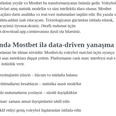
findən yeyilir və Mostbet bu transformasiyanın önündə gedir. Voleybol
ləri artıq statistik modellər və süni intellektlə idarə olunur. Mostbet
əçilərə dərin analitika və real-vaxt məlumatları təqdim edir. Bu yazıda s
 addım-addım izah edəcəyəm. Texnologiyanın gücündən istifadə edərək,
əcəyinizi öyrənəcəksiniz. Ətraflı məlumat üçün
et-download-app.com
ünvanına daxil ola bilərsiniz.
ində Mostbet ilə data-driven yanaşma
əsaslanan bir idman növüdür. Mostbet-də voleybol mərcləri üçün oyunçu
mi əsas metriklərə diqqət yetirin. Platformanın canlı mərc interfeysi real-
 üstünlük verir.
ytinqlərini izləyin – hücum və müdafiə balansı
htimallarını hesablayın – statistika əsaslı modellər
 məlumatlarını yoxlayın – sürətli dəyişikliklər
mərc zamanı əmsal dəyişimlərini təhlil edin
lif etdiyi geniş voleybol liqalarından istifadə edin