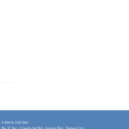
 ＋886-6-3387981
No.37,Sec. 1,Gaofa 3rd Rd., Guiren Dist., Tainan City