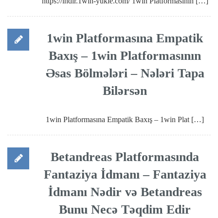
https://indir.1win-yukle.com/ 1win Platformasının […]
1win Platformasına Empatik
Baxış – 1win Platformasının
Əsas Bölmələri – Nələri Tapa
Bilərsən
1win Platformasına Empatik Baxış – 1win Plat […]
Betandreas Platformasında
Fantaziya İdmanı – Fantaziya
İdmanı Nədir və Betandreas
Bunu Necə Təqdim Edir