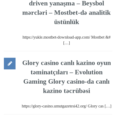
driven yanaşma – Beysbol
mərcləri – Mostbet-də analitik
üstünlük
https://yukle.mostbet-download-app.com/ Mostbet &#
[…]
Glory casino canlı kazino oyun
təminatçıları – Evolution
Gaming Glory casino-da canlı
kazino təcrübəsi
https://glory-casino.umutgazetesi42.org/ Glory cas […]