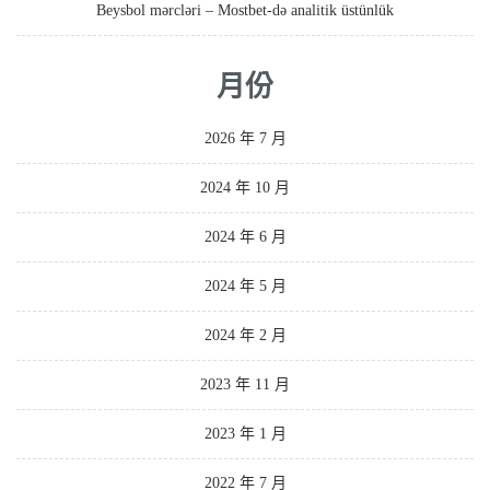
Beysbol mərcləri – Mostbet-də analitik üstünlük
月份
2026 年 7 月
2024 年 10 月
2024 年 6 月
2024 年 5 月
2024 年 2 月
2023 年 11 月
2023 年 1 月
2022 年 7 月