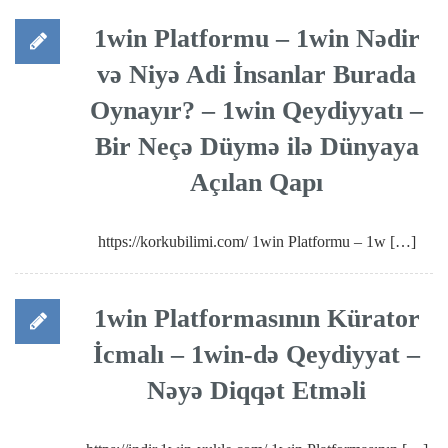
1win Platformu – 1win Nədir
və Niyə Adi İnsanlar Burada
Oynayır? – 1win Qeydiyyatı –
Bir Neçə Düymə ilə Dünyaya
Açılan Qapı
https://korkubilimi.com/ 1win Platformu – 1w […]
1win Platformasının Kürator
İcmalı – 1win-də Qeydiyyat –
Nəyə Diqqət Etməli