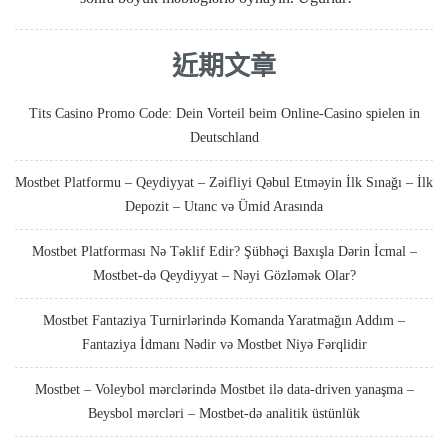
近期文章
Tits Casino Promo Code: Dein Vorteil beim Online-Casino spielen in
Deutschland
Mostbet Platformu – Qeydiyyat – Zəifliyi Qəbul Etməyin İlk Sınağı – İlk
Depozit – Utanc və Ümid Arasında
Mostbet Platforması Nə Təklif Edir? Şübhəçi Baxışla Dərin İcmal –
Mostbet-də Qeydiyyat – Nəyi Gözləmək Olar?
Mostbet Fantaziya Turnirlərində Komanda Yaratmağın Addım –
Fantaziya İdmanı Nədir və Mostbet Niyə Fərqlidir
Mostbet – Voleybol mərclərində Mostbet ilə data-driven yanaşma –
Beysbol mərcləri – Mostbet-də analitik üstünlük