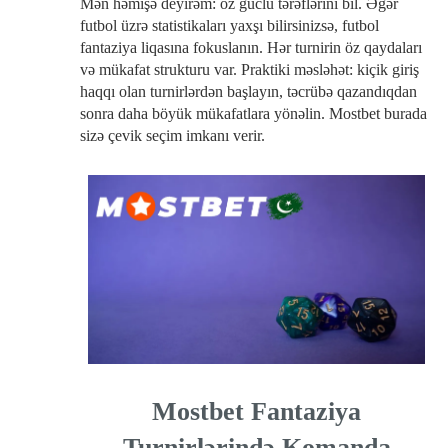
Mən həmişə deyirəm: öz güclü tərəflərini bil. Əgər
futbol üzrə statistikaları yaxşı bilirsinizsə, futbol
fantaziya liqasına fokuslanın. Hər turnirin öz qaydaları
və mükafat strukturu var. Praktiki məsləhət: kiçik giriş
haqqı olan turnirlərdən başlayın, təcrübə qazandıqdan
sonra daha böyük mükafatlara yönəlin. Mostbet burada
sizə çevik seçim imkanı verir.
Mostbet Fantaziya
Turnirlərində Komanda