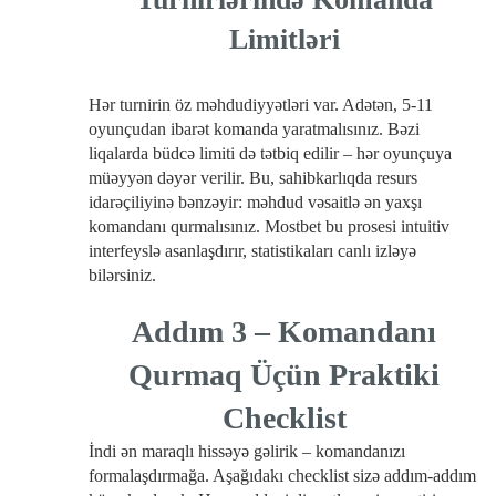
Limitləri
Hər turnirin öz məhdudiyyətləri var. Adətən, 5-11
oyunçudan ibarət komanda yaratmalısınız. Bəzi
liqalarda büdcə limiti də tətbiq edilir – hər oyunçuya
müəyyən dəyər verilir. Bu, sahibkarlıqda resurs
idarəçiliyinə bənzəyir: məhdud vəsaitlə ən yaxşı
komandanı qurmalısınız. Mostbet bu prosesi intuitiv
interfeyslə asanlaşdırır, statistikaları canlı izləyə
bilərsiniz.
Addım 3 – Komandanı
Qurmaq Üçün Praktiki
Checklist
İndi ən maraqlı hissəyə gəlirik – komandanızı
formalaşdırmağa. Aşağıdakı checklist sizə addım-addım