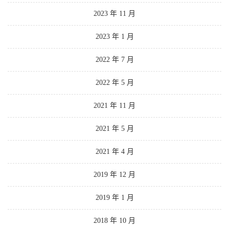
2023 年 11 月
2023 年 1 月
2022 年 7 月
2022 年 5 月
2021 年 11 月
2021 年 5 月
2021 年 4 月
2019 年 12 月
2019 年 1 月
2018 年 10 月