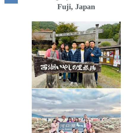
Fuji, Japan