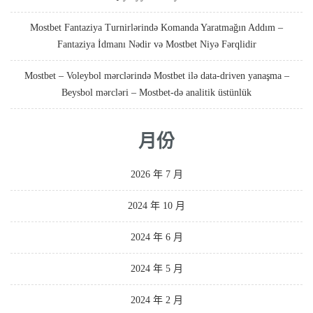
Mostbet Fantaziya Turnirlərində Komanda Yaratmağın Addım –
Fantaziya İdmanı Nədir və Mostbet Niyə Fərqlidir
Mostbet – Voleybol mərclərində Mostbet ilə data-driven yanaşma –
Beysbol mərcləri – Mostbet-də analitik üstünlük
月份
2026 年 7 月
2024 年 10 月
2024 年 6 月
2024 年 5 月
2024 年 2 月