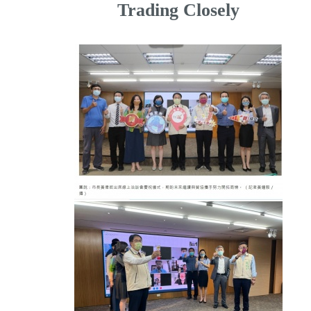
Trading Closely