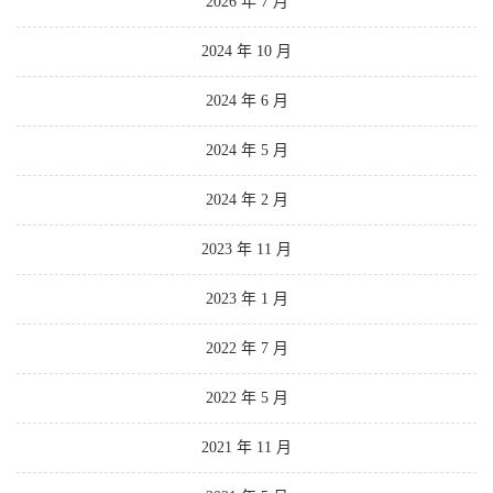
2026 年 7 月
2024 年 10 月
2024 年 6 月
2024 年 5 月
2024 年 2 月
2023 年 11 月
2023 年 1 月
2022 年 7 月
2022 年 5 月
2021 年 11 月